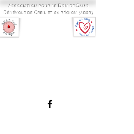
A
D
S
SSOCI
ATION POUR LE
ON DE
ANG
B
C
ÉNÉVOLE DE
REIL ET SA RÉGION (ADSB)
Les bénévoles à vos côtés
depuis 1951
Plan du site
Liens partenaires
ADSB Creil – 41 rue Abel Lancelot – 60160 MONTATAIRE
© Août 2026