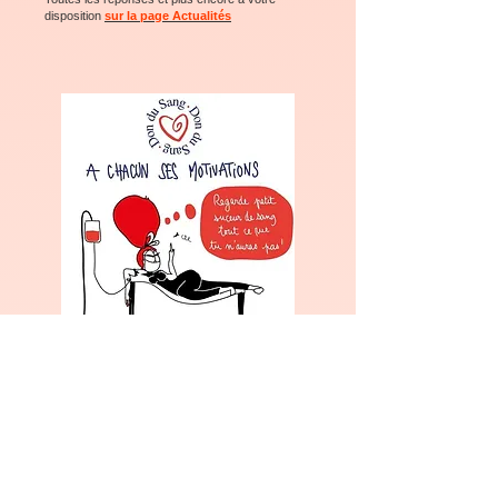
disposition
sur la page Actualités
Si le sang semble identique,
les
groupes sanguins présentent de
nombreuses différences en fonction des
individus et de leur bagage génétique
.
Les globules rouges diffèrent d’une
personne à l’autre. Ils possèdent à leur
surface des substances appelées