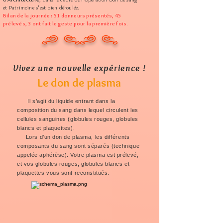
et Patrimoine s'est bien déroulée.
Bilan de la journée : 51 donneurs présentés, 45
prélevés, 3 ont fait le geste pour la première fois.
c dc d
Vivez une nouvelle expérience !
Le don de plasma
Il s’agit du liquide entrant dans la
composition du sang dans lequel circulent les
cellules sanguines (globules rouges, globules
blancs et plaquettes).
Lors d’un don de plasma, les différents
composants du sang sont séparés (technique
appelée aphérèse). Votre plasma est prélevé,
et vos globules rouges, globules blancs et
plaquettes vous sont reconstitués.