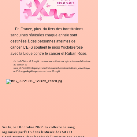
En France, plus du tiers des transfusions
sanguines réalisées chaque année sont
destinées à des personnes atteintes de
cancer. L'EFS soutient le mois
#octobrerose
avec la
Ligue contre le cancer
et
Ruban Rose.
<a href="https://fr.freepik.com/vecteurs-libre/concept-mois-sensibilisation-
au-cancer-du-
sein_9676893.htm#query=ruban%20cancer&position=0&from_view=keyw
ord">Image de pikisuperstar</a> sur Freepik
Senlis, le 10 octobre 2022 :
la
collecte de sang
organisée par l'EFS dans le Musée des Arts et
d'Architecture
, dans le cadre de l'Opération Don de sang