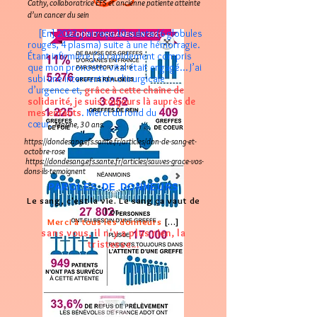
l
Cathy, collaboratrice EFS et ancienne patiente atteinte
d’un cancer du sein
[En] 2022, j’ai reçu 10 culots (6 globules
rouges, 4 plasma) suite à une hémorragie.
Étant infirmière j’ai rapidement compris
que mon pronostic vital était engagé… J’ai
subi une intervention chirurgicale
d’urgence et,
grâce à cette chaîne de
solidarité, je suis toujours là auprès de
mes enfants
. Merci du fond du
cœur.
Marine, 30 ans.
https://dondesang.efs.sante.fr/articles/don-de-sang-et-
octobre-rose
https://dondesang.efs.sante.fr/articles/sauves-grace-vos-
dons-ils-temoignent
PAROLES DE DONNEURS
Le sang,
c'est la vie. Le sang ça vaut de
l'or.
Merci à tous les donneurs
[...]
sans vous, il n'y a plus rien, la
tristesse...