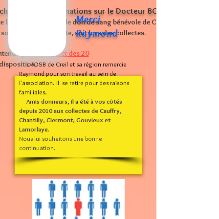
echerche des informations sur le Docteur BORIN
Merci
e l'Association pour le don de sang bénévole de Creil et sa région (AD
Raymond
oit par le biais du site, soit lors des collectes.
ntendu parler, le
livret des 20
disposition.
L'ADSB de Creil et sa région remercie
Raymond pour son travail au sein de
l'association. Il se retire pour des raisons
familiales.
Amis donneurs, il a été à vos côtés
depuis 2010 aux collectes de Cauffry,
Chantilly, Clermont, Gouvieux et
Lamorlaye.
Nous lui souhaitons une bonne
continuation.