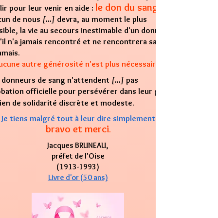
le don du sang
ir pour leur venir en aide :
n de nous
[...]
devra, au moment le plus
sible, la vie au secours inestimable d'un donneur de
'il n'a jamais rencontré et ne rencontrera sans
amais.
ucune autre générosité n'est plus nécessaire.
onneurs de sang n'attendent
[...]
pas
obation officielle pour persévérer dans leur geste
ien de solidarité discrète et modeste.
Je tiens malgré tout à leur dire simplement
bravo et merci
.
Jacques BRUNEAU,
préfet de l'Oise
(1913-1993)
Livre d'or (50 ans)