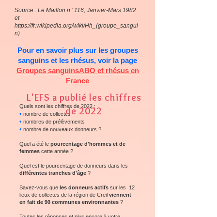
Source : Le Maillon n° 116, Janvier-Mars 1982
et
https://fr.wikipedia.org/wiki/Hh_(groupe_sangui
n)
Pour en savoir plus sur les groupes
sanguins et les rhésus, voir la page
Groupes sanguinsABO et rhésus en
France
L'EFS a publié les chiffres
Quels sont les chiffres de 2022 :
de 2022
•
nombre de collectes
•
nombres de prélèvements
•
nombre de nouveaux donneurs ?
Quel a été le
pourcentage d'hommes et de
femmes
cette année ?
Quel est le pourcentage de donneurs dans les
différentes tranches d'âge
?
Savez-vous que
les donneurs actifs
sur les 12
lieux de collectes de la région de Creil
viennent
en fait de 90 communes environnantes
?
Toutes les réponses et plus encore à votre