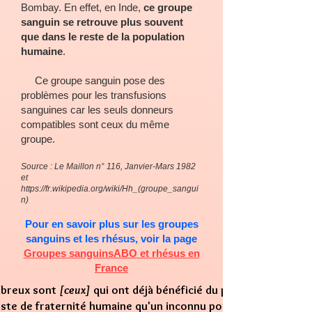
Bombay
. En effet, en
Inde
,
ce groupe
sanguin se retrouve plus souvent
que dans le reste de la population
humaine
.
Ce groupe sanguin pose des
problèmes pour les transfusions
sanguines car les
seuls donneurs
compatibles sont ceux du même
groupe.
Source : Le Maillon n° 116, Janvier-Mars 1982
et
https://fr.wikipedia.org/wiki/Hh_(groupe_sangui
n)
Pour en savoir plus sur les groupes
sanguins et les rhésus, voir la page
Groupes sanguinsABO et rhésus en
France
eux sont
[ceux]
qui ont déjà bénéficié du plus
ste de fraternité humaine qu'un inconnu pouvait