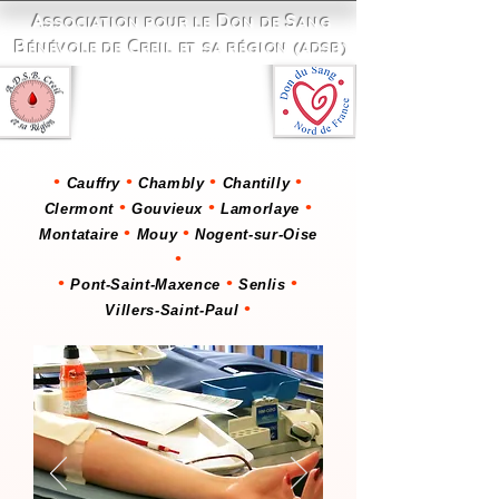
A
D
S
SSOCI
ATION POUR LE
ON DE
ANG
B
C
ÉNÉVOLE DE
REIL ET SA RÉGION (ADSB)
Les bénévoles à vos côtés
depuis 1951
•
•
•
•
Cauffry
Chambly
Chantilly
•
•
•
Clermont
Gouvieux
Lamorlaye
•
•
Montataire
Mouy
Nogent-sur-Oise
•
•
•
•
Pont-Saint-Maxence
Senlis
•
Villers-Saint-Paul